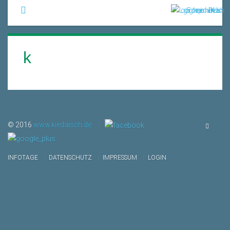
k
© 2016
www.kiedaisch.de
Vielfache Berufsmöglichkeiten
Neues Ausbildungszentrum
Bewerbungsgespräch ...
INFOTAGE
DATENSCHUTZ
IMPRESSUM
LOGIN