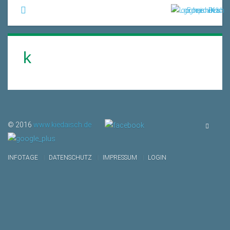
k
© 2016
www.kiedaisch.de
Vielfache Berufsmöglichkeiten
Neues Ausbildungszentrum
Bewerbungsgespräch ...
INFOTAGE
DATENSCHUTZ
IMPRESSUM
LOGIN